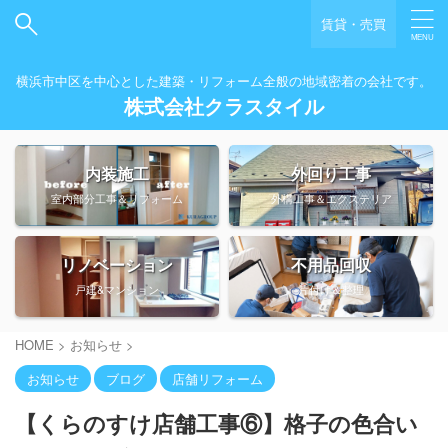
賃貸・売買
横浜市中区を中心とした建築・リフォーム全般の地域密着の会社です。
株式会社クラスタイル
内装施工
外回り工事
室内部分工事＆リフォーム
外構工事＆エクステリア
リノベーション
不用品回収
戸建&マンション
片付け＆整理
HOME
>
お知らせ
>
お知らせ
ブログ
店舗リフォーム
【くらのすけ店舗工事⑥】格子の色合い