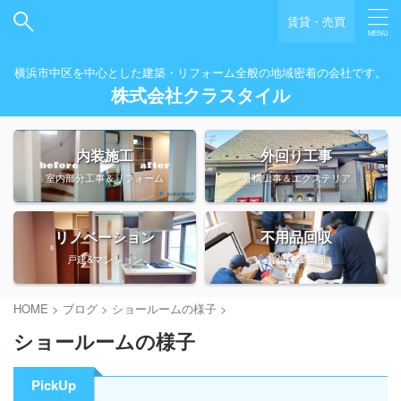
賃貸・売買
横浜市中区を中心とした建築・リフォーム全般の地域密着の会社です。
株式会社クラスタイル
内装施工
外回り工事
室内部分工事＆リフォーム
外構工事＆エクステリア
リノベーション
不用品回収
戸建&マンション
片付け＆整理
HOME
>
ブログ
>
ショールームの様子
>
ショールームの様子
PickUp