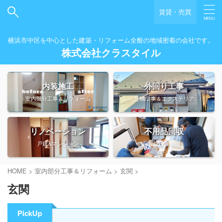
賃貸・売買
横浜市中区を中心とした建築・リフォーム全般の地域密着の会社です。
株式会社クラスタイル
内装施工
外回り工事
室内部分工事＆リフォーム
外構工事＆エクステリア
リノベーション
不用品回収
戸建&マンション
片付け＆整理
HOME
>
室内部分工事＆リフォーム
>
玄関
>
玄関
PickUp