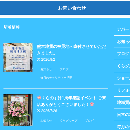
お問い合わせ
新着情報
アパー
お知ら
熊本地震の被災地へ寄付させていただ
きました。
ブログ
2026/8/2
くらグ
お知らせ
ブログ
毎月のチャリティー活動
ショー
リフォ
くらのすけ1周年感謝イベント ご来
地域貢
店ありがとうございました！
2026/7/26
日常の
お知らせ
くらグループ
ブログ
毎月の