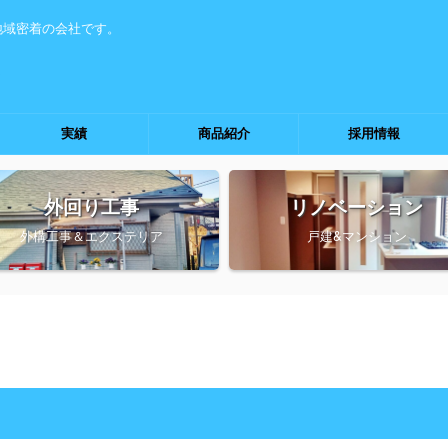
地域密着の会社です。
実績
商品紹介
採用情報
外回り工事
リノベーション
外構工事＆エクステリア
戸建&マンション