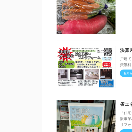
決算
戸建て
費無料
お知
省エ
「住宅
援事業
リフォ