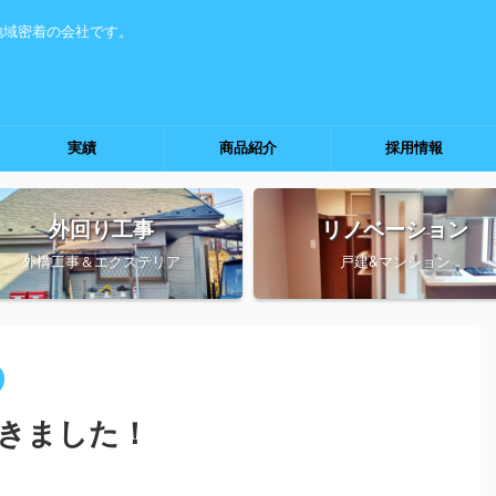
地域密着の会社です。
実績
商品紹介
採用情報
外回り工事
リノベーション
外構工事＆エクステリア
戸建&マンション
きました！