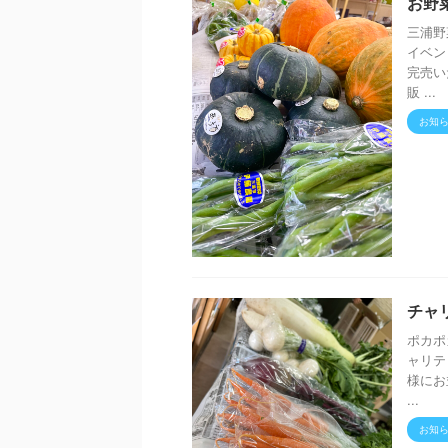
お野
三浦野
イベン
完売い
販 ...
お知
チャ
ポカポ
ャリテ
様にお
...
お知