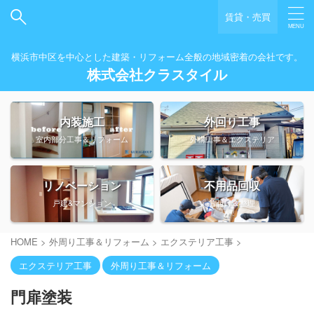
賃貸・売買
横浜市中区を中心とした建築・リフォーム全般の地域密着の会社です。
株式会社クラスタイル
内装施工
外回り工事
室内部分工事＆リフォーム
外構工事＆エクステリア
リノベーション
不用品回収
戸建&マンション
片付け＆整理
HOME
>
外周り工事＆リフォーム
>
エクステリア工事
>
エクステリア工事
外周り工事＆リフォーム
門扉塗装