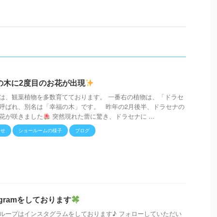
の木に2度目のお花が出現
は、観葉植物を多数育てております。 一番右の植物は、「ドラセ
呼ばれ、別名は「幸福の木」です。 昨年の2月後半、ドラセナの
花が咲きました
突然現れた蕾に驚き、ドラセナに ...
らせ
ショールームの様子
ブログ
tagramをしております
ループはインスタグラムをしております♪ フォローしていただい