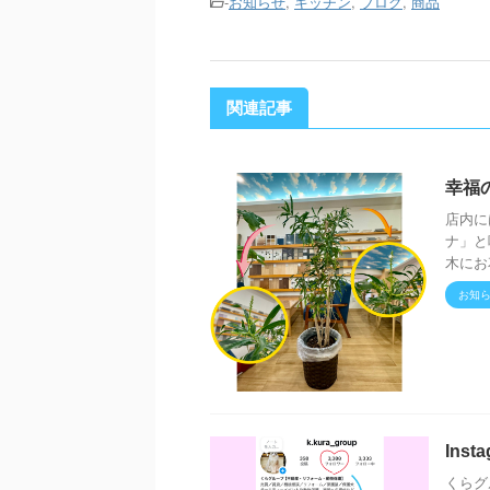
-
お知らせ
,
キッチン
,
ブログ
,
商品
関連記事
幸福
店内に
ナ」と
木にお
お知
Ins
くらグ