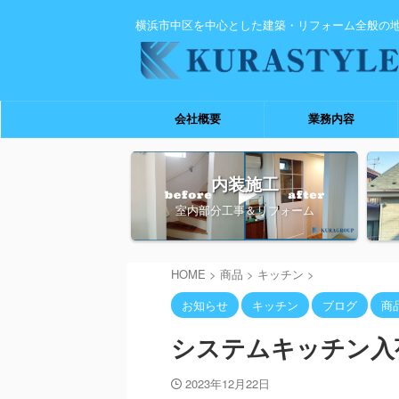
横浜市中区を中心とした建築・リフォーム全般の
会社概要
業務内容
内装施工
室内部分工事＆リフォーム
HOME
>
商品
>
キッチン
>
お知らせ
キッチン
ブログ
商
システムキッチン入
2023年12月22日