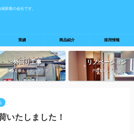
地域密着の会社です。
実績
商品紹介
採用情報
外回り工事
リノベーション
外構工事＆エクステリア
戸建&マンション
品
荷いたしました！