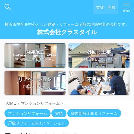
賃貸・売買
横浜市中区を中心とした建築・リフォーム全般の地域密着の会社です。
株式会社クラスタイル
内装施工
外回り工事
室内部分工事＆リフォーム
外構工事＆エクステリア
リノベーション
不用品回収
戸建&マンション
片付け＆整理
HOME
>
マンションリフォーム
>
マンションリフォーム
実績
室内部分工事＆リフォーム
戸建リフォーム&リノベーション