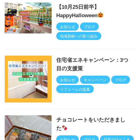
【10月25日前半】
HappyHalloween
お知らせ
ブログ
地域貢献への取り組み
住宅省エネキャンペーン：3つ
目の支援策
お知らせ
キャンペーン
ブログ
リフォームの提案
チョコレートをいただきまし
た
お知らせ
ブログ
日常のひとこま