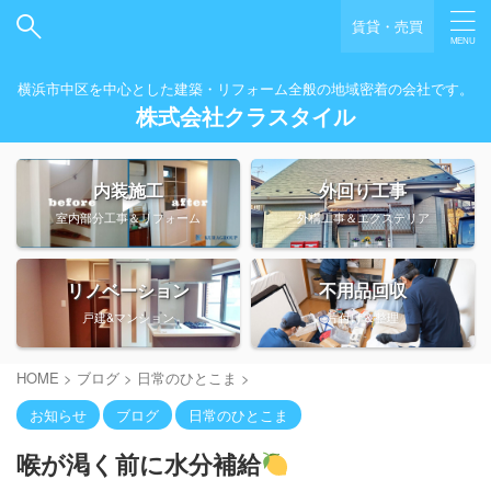
賃貸・売買
横浜市中区を中心とした建築・リフォーム全般の地域密着の会社です。
株式会社クラスタイル
内装施工
外回り工事
室内部分工事＆リフォーム
外構工事＆エクステリア
リノベーション
不用品回収
戸建&マンション
片付け＆整理
HOME
>
ブログ
>
日常のひとこま
>
お知らせ
ブログ
日常のひとこま
喉が渇く前に水分補給