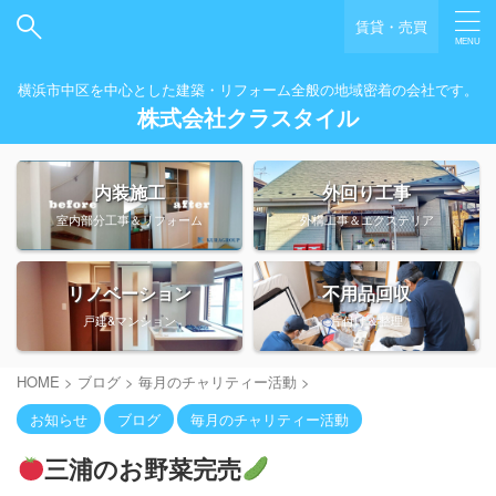
賃貸・売買
横浜市中区を中心とした建築・リフォーム全般の地域密着の会社です。
株式会社クラスタイル
内装施工
外回り工事
室内部分工事＆リフォーム
外構工事＆エクステリア
リノベーション
不用品回収
戸建&マンション
片付け＆整理
HOME
>
ブログ
>
毎月のチャリティー活動
>
お知らせ
ブログ
毎月のチャリティー活動
三浦のお野菜完売